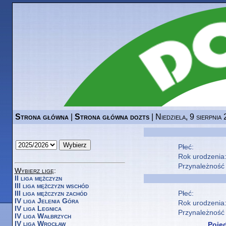
Strona główna
|
Strona główna dozts
| Niedziela, 9 sierpnia
Płeć:
Rok urodzenia
Przynależność
Wybierz ligę
:
II liga mężczyzn
III liga mężczyzn wschód
III liga mężczyzn zachód
Płeć:
IV liga Jelenia Góra
Rok urodzenia
IV liga Legnica
Przynależność
IV liga Wałbrzych
IV liga Wrocław
Poje