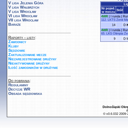
V liga Jelenia Góra
Li
V liga Wałbrzych
Nr pojed.
Stół
V liga Wrocław
w meczu
VI liga Wrocław
4WR
|
I runda
|
Run
VII liga Wrocław
112.
LKTS Zenit Mi
Baraże
14
D
4WR
|
I runda
|
Run
65.
LKS Olimpia Żer
Raporty - listy
:
9
D
Zawodnicy
Kluby
Sędziowie
Zaktualizowane mecze
Niezarejestrowane drużyny
Nieaktywowane drużyny
Ilość zawodników w drużynie
Do pobrania
:
Regulaminy
Decyzje WR
Obsada sędziowska
Dolnośląski Okr
d
© v0.6.032 2009-